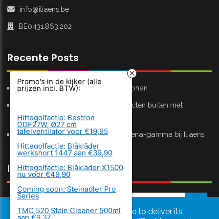
info@iliaens.be
BE0431.863.202
Recente Posts
Promo's in de kijker (alle
In gedachten bij Stijn, Koen, Jill en Johan
prijzen incl. BTW):
Zomer in huis? Hou vervelende insecten buiten met
Aeroxon
Hittegolfactie: Bestron
DDF27W, Ø27 cm
tafelventilator voor €19,95
Zomer in de tuin? Ontdek ons Gardena-gamma bij Iliaens
Hittegolfactie: Blåkläder
werkshort 1447 aan €39,90
Inschrijven Nieuwsbrief
Hittegolfactie: Blåkläder X1500
nu voor €49,90
Coming soon: Steinadler Pro
Series
TMC 520 Stain Cleaner 500ml
This site uses cookies from Google to deliver its
aan €9,37