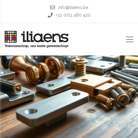
info@iliaens.be
+32 (0)11 480 420