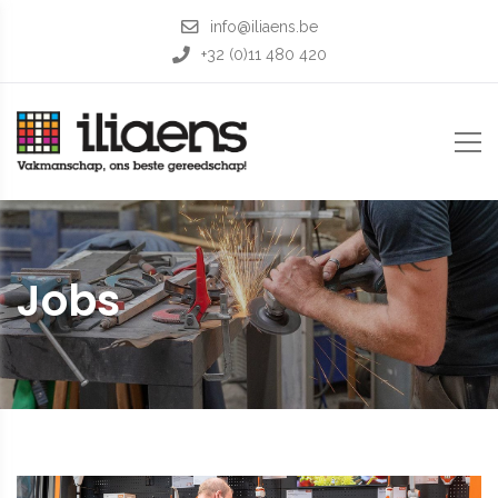
info@iliaens.be
+32 (0)11 480 420
Jobs