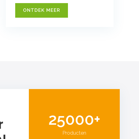
ONTDEK MEER
25000+
r
Producten