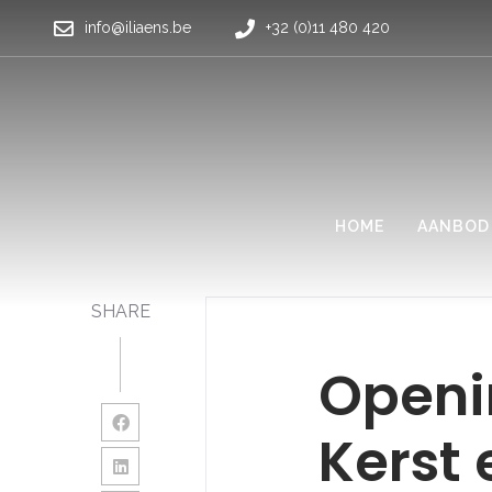
info@iliaens.be
+32 (0)11 480 420
HOME
AANBOD
SHARE
Openi
Kerst 