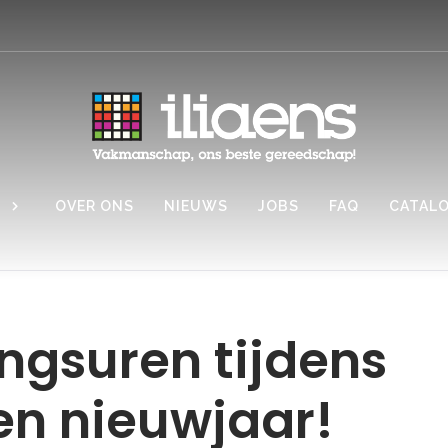
OVER ONS
NIEUWS
JOBS
FAQ
CATAL
ngsuren tijdens
en nieuwjaar!