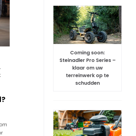
Coming soon:
Steinadler Pro Series –
,
klaar om uw
terreinwerk op te
t
schudden
d?
rkom
or