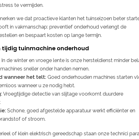
tress te vermijden.
n merken we dat proactieve klanten het tuinseizoen beter start
looft in vakmanschap: preventief onderhoud verlengt de
stellen en bespaart kosten op lange termijn.
 tijdig tuinmachine onderhoud
In de winter en vroege lente is onze hersteldienst minder bel
machines sneller onder handen nemen.
 wanneer het telt:
Goed onderhouden machines starten vl
emloos wanneer u ze nodig hebt.
:
Vroegtijdige detectie van slijtage voorkomt duurdere
.
ie:
Schone, goed afgestelde apparatuur werkt efficiënter en
brandstof of stroom.
rieel of klein elektrisch gereedschap staan onze technici par