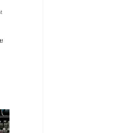
nt
t!