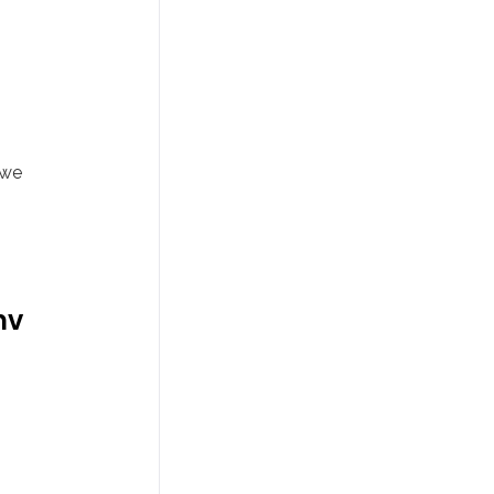
 we
nv