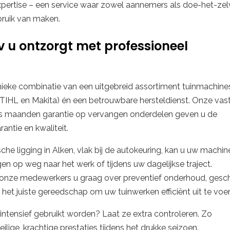
xpertise – een service waar zowel aannemers als doe-het-zel
bruik van maken.
v u ontzorgt met professioneel
unieke combinatie van een uitgebreid assortiment tuinmachine
TIHL en Makita) én een betrouwbare hersteldienst. Onze vas
zes maanden garantie op vervangen onderdelen geven u de
antie en kwaliteit.
che ligging in Alken, vlak bij de autokeuring, kan u uw machin
en op weg naar het werk of tijdens uw dagelijkse traject.
onze medewerkers u graag over preventief onderhoud, gesch
het juiste gereedschap om uw tuinwerken efficiënt uit te voer
intensief gebruikt worden? Laat ze extra controleren. Zo
eilige, krachtige prestaties tijdens het drukke seizoen.