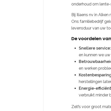
onderhoud om lente-s
Bij Iliaens nv in Alke
Ons familiebedrijf ge
levensduur van uw toe
De voordelen van
Snellere service:
en kunnen we uw 
Betrouwbaarheid
en werken proble
Kostenbesparing
herstellingen later
Energie-efficiënt
verbruikt minder 
Zelfs voor groot mate