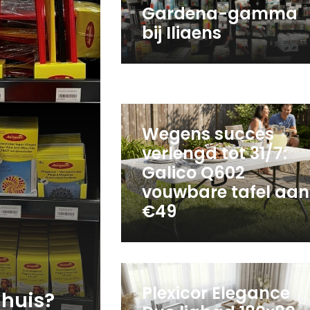
Gardena-gamma
bij Iliaens
Wegens succes
verlengd tot 31/7:
Galico Q602
vouwbare tafel aan
€49
Plexicor Elegance
 huis?